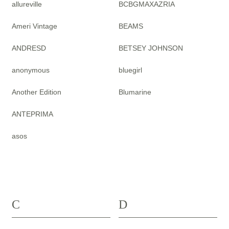
allureville
BCBGMAXAZRIA
Ameri Vintage
BEAMS
ANDRESD
BETSEY JOHNSON
anonymous
bluegirl
Another Edition
Blumarine
ANTEPRIMA
asos
C
D