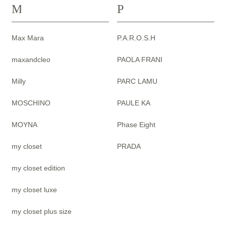
M
P
Max Mara
P.A.R.O.S.H
maxandcleo
PAOLA FRANI
Milly
PARC LAMU
MOSCHINO
PAULE KA
MOYNA
Phase Eight
my closet
PRADA
my closet edition
my closet luxe
my closet plus size