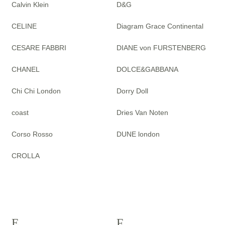
Calvin Klein
D&G
CELINE
Diagram Grace Continental
CESARE FABBRI
DIANE von FURSTENBERG
CHANEL
DOLCE&GABBANA
Chi Chi London
Dorry Doll
coast
Dries Van Noten
Corso Rosso
DUNE london
CROLLA
E
F