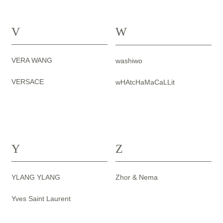
W
V
VERA WANG
washiwo
VERSACE
wHAtcHaMaCaLLit
Y
Z
YLANG YLANG
Zhor & Nema
Yves Saint Laurent