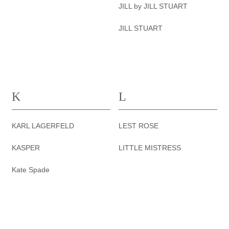
JILL by JILL STUART
JILL STUART
K
L
KARL LAGERFELD
LEST ROSE
KASPER
LITTLE MISTRESS
Kate Spade