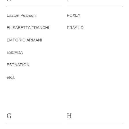
Easton Pearson
FOXEY
ELISABETTA FRANCHI
FRAY I.D
EMPORIO ARMANI
ESCADA
ESTNATION
etoll.
G
H