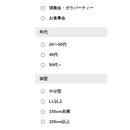
演奏会・ガラパーティー
お食事会
年代
20〜30代
40代
50代～
体型
やせ型
LL以上
155cm未満
165cm以上