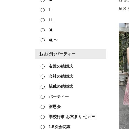
Grac
¥ 8,
L
LL
3L
4L〜
およばれパーティー
友達の結婚式
会社の結婚式
親戚の結婚式
パーティー
謝恩会
学校行事 お宮参り 七五三
1.5次会花嫁