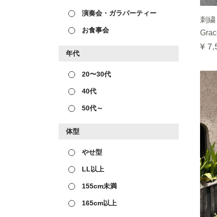
演奏会・ガラパーティー
刺繍
お食事会
Grac
¥ 7,
年代
20〜30代
40代
50代～
体型
やせ型
LL以上
155cm未満
165cm以上