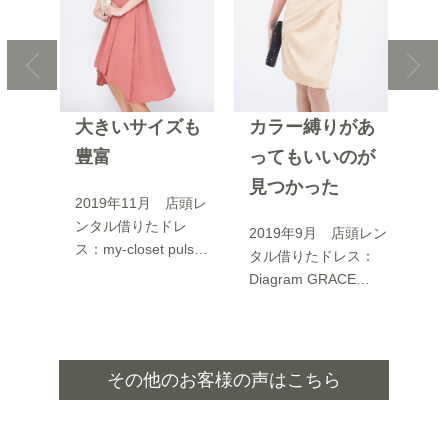
介で
大きいサイズも
カラー縛りがあ
上
す
豊富
ってもいいのが
20
見つかった
タ
店頭レン
2019年11月 店頭レ
gen
ス：
ンタル借りたドレ
2019年9月 店頭レン
京
I様 東京
ス：my-closet puls
タル借りたドレス：
レ
に使
sizeN.I様 東京都ゆ
Diagram GRACE
ト
汗な
ったりした着心地で
CONTINENTALA.N
ン
た全
動きやすかった。大
様 東京都タイトで
る
ラー
きめサイズでも、可
切り替えもあるの
で
の
愛いデザインのドレ
で、品良くスタイル
その他のお客様の声はこちら
す
不要
スがあって良かっ
アップできるもので
9
た。
た。暗めの色のドレ
良かったです。歩き
ま
見栄
スを借りようとして
やすい丈で、座ると