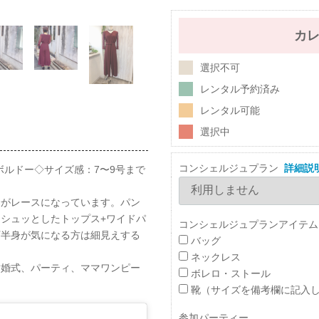
カ
選択不可
レンタル予約済み
レンタル可能
選択中
コンシェルジュプラン
詳細説
カラー：ボルドー◇サイズ感：7〜9号まで
分がレースになっています。パン
シュッとしたトップス+ワイドパ
コンシェルジュプランアイテム
下半身が気になる方は細見えする
バッグ
ネックレス
結婚式、パーティ、ママワンピー
ボレロ・ストール
靴（サイズを備考欄に記入
参加パーティー