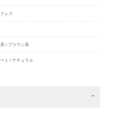
ツドレス
き
系 /
ブラウン系
ート /
ナチュラル