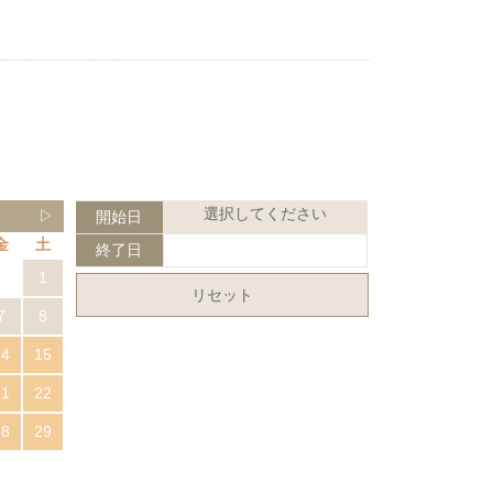
選択してください
▷
開始日
金
土
終了日
1
リセット
7
8
14
15
21
22
28
29