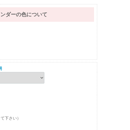
レンダーの色について
明
して下さい）