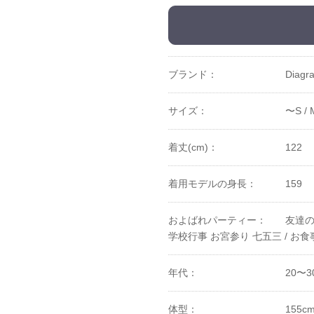
ブランド：
Diagr
サイズ：
〜S /
着丈(cm)：
122
着用モデルの身長：
159
およばれパーティー：
友達の
学校行事 お宮参り 七五三 /
お食
年代：
20〜3
体型：
155c