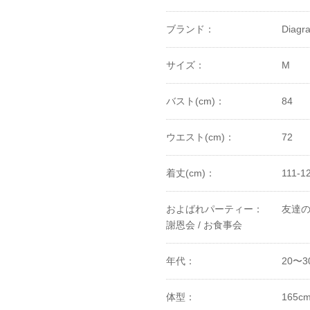
ブランド：
Diagr
サイズ：
M
バスト(cm)：
84
ウエスト(cm)：
72
着丈(cm)：
111-1
およばれパーティー：
友達の
謝恩会 /
お食事会
年代：
20〜3
体型：
165c