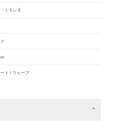
下・ミモレ丈
き
ック
ter
ート /
ウェーブ