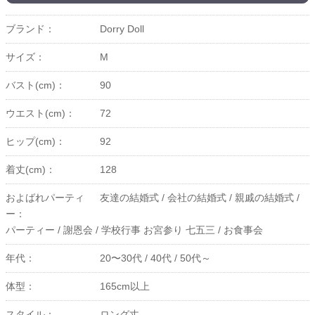
ブランド：
Dorry Doll
サイズ：
M
バスト(cm)：
90
ウエスト(cm)：
72
ヒップ(cm)：
92
着丈(cm)：
128
およばれパーティ
友達の結婚式 /
会社の結婚式 /
親戚の結婚式 /
ー：
パーティー /
謝恩会 /
学校行事 お宮参り 七五三 /
お食事会
年代：
20〜30代 /
40代 /
50代～
体型：
165cm以上
スタイル：
ロング丈