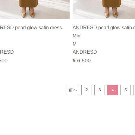
ESD pearl glow satin dress
ANDRESD pearl glow satin 
Mbr
M
RESD
ANDRESD
500
¥ 6,500
前へ
2
3
4
5