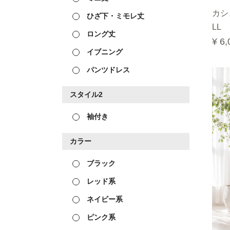
カシ
ひざ下・ミモレ丈
LL
ロング丈
¥ 6,
イブニング
パンツドレス
スタイル2
袖付き
カラー
ブラック
レッド系
ネイビー系
ピンク系