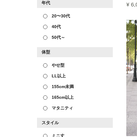
年代
¥ 6,
20〜30代
40代
50代～
体型
やせ型
LL以上
155cm未満
165cm以上
マタニティ
スタイル
ミニ丈