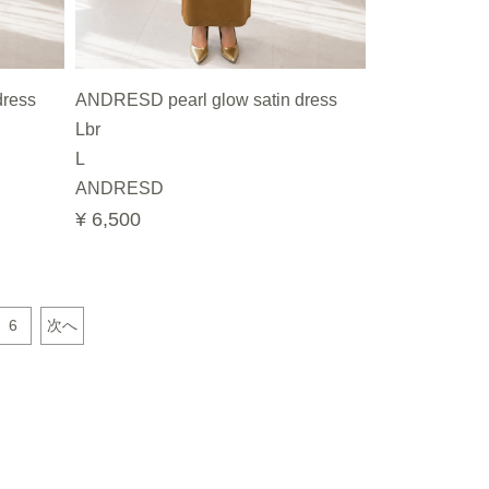
dress
ANDRESD pearl glow satin dress
Lbr
L
ANDRESD
¥ 6,500
6
次へ