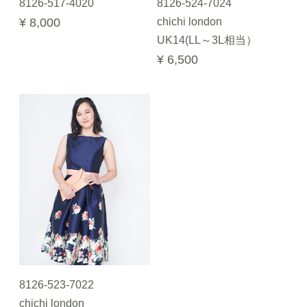
8126-517-4020
8126-524-7024
¥ 8,000
chichi london
UK14(LL～3L相当）
¥ 6,500
8126-523-7022
chichi london