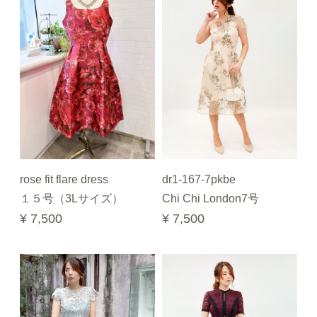
rose fit flare dress
dr1-167-7pkbe
１５号（3Lサイズ）
Chi Chi London7号
¥ 7,500
¥ 7,500