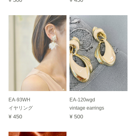
¥ 500
¥ 450
EA-93WH
EA-120wgd
イヤリング
vintage earrings
¥ 450
¥ 500