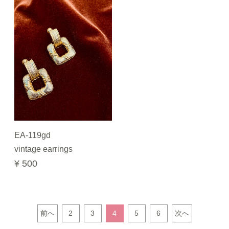
EA-119gd
vintage earrings
¥ 500
前へ
2
3
4
5
6
次へ