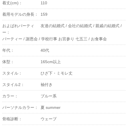
着丈(cm)：
110
着用モデルの身長：
159
およばれパーティ
友達の結婚式 /
会社の結婚式 /
親戚の結婚式 /
ー：
パーティー /
謝恩会 /
学校行事 お宮参り 七五三 /
お食事会
年代：
40代
体型：
165cm以上
スタイル：
ひざ下・ミモレ丈
スタイル2：
袖付き
カラー：
ブルー系
パーソナルカラー：
夏 summer
骨格診断：
ウェーブ