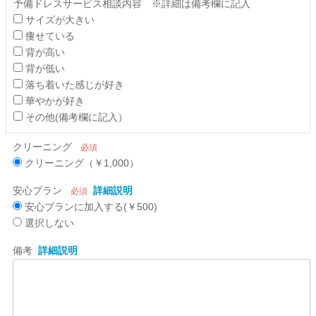
予備ドレスサービス相談内容 ※詳細は備考欄に記入
サイズが大きい
痩せている
背が高い
背が低い
落ち着いた感じが好き
華やかが好き
その他(備考欄に記入）
クリーニング
必須
クリーニング（￥1,000）
安心プラン
詳細説明
必須
安心プランに加入する(￥500)
選択しない
備考
詳細説明