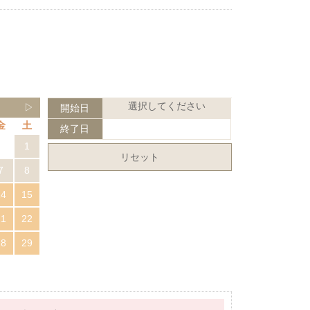
選択してください
▷
開始日
金
土
終了日
1
リセット
7
8
14
15
21
22
28
29