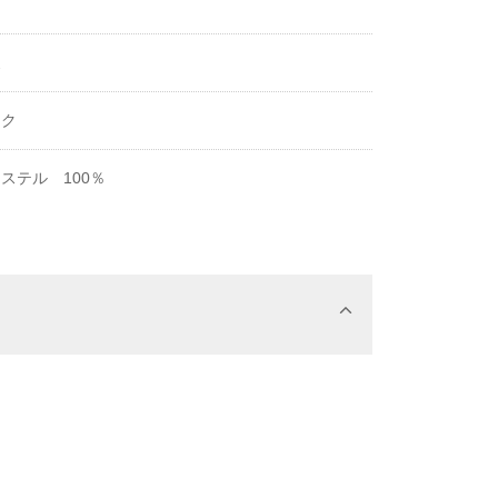
丈
ック
ステル 100％