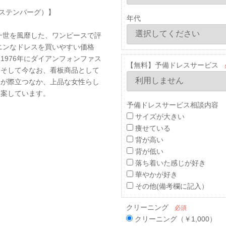
ファステンバーグ）】
年代
一世を風靡した、ワンピースで評
ニンなドレスを買いやすい価格
976年にダイアンフォンファス
【無料】予備ドレスサービス
、そして今なお、看板商品として
いが際立つなか、上品な女性らし
提案しています。
予備ドレスサービス相談内容 
サイズが大きい
痩せている
背が高い
背が低い
落ち着いた感じが好き
華やかが好き
その他(備考欄に記入）
クリーニング
必須
クリーニング（￥1,000）