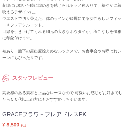
刺繍には動いた時に煌めきを感じられるラメ糸入りで、華やかに着
映えるデザインに。
ウエストで切り替えた、体のラインが綺麗にでる女性らしいフィッ
ト＆フレアシルエット。
目線を引き上げてくれる胸元の大きなボウタイが、着こなしを優雅
に印象付けます。
袖あり・膝下の露出度控えめなルックスで、お食事会やお呼ばれシ
ーンにもぴったりです。
スタッフレビュー
高級感のある素材と上品なレースなので 可愛いお感じがお好きでし
たら５０代以上の方にもおすすめしちゃいます。
GRACEフラワ－フレアドレスPK
¥ 8,500
税込