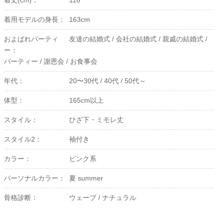
着丈(cm)：
116
着用モデルの身長：
163cm
およばれパーティ
友達の結婚式 /
会社の結婚式 /
親戚の結婚式 /
ー：
パーティー /
謝恩会 /
お食事会
年代：
20〜30代 /
40代 /
50代～
体型：
165cm以上
スタイル：
ひざ下・ミモレ丈
スタイル2：
袖付き
カラー：
ピンク系
パーソナルカラー：
夏 summer
骨格診断：
ウェーブ /
ナチュラル