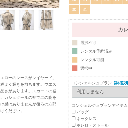
30
31
カ
選択不可
レンタル予約済み
レンタル可能
選択中
イエローのレースがレイヤード。
コンシェルジュプラン
詳細説
り程よく輝きを放ちます。ウエス
上品さがあります。スカートの裾
す。カシュクールの袖で二の腕を
透け感はありませんが後ろの方部
コンシェルジュプランアイテム
付けください。
バッグ
ネックレス
ボレロ・ストール