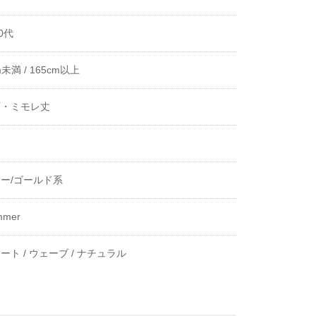
0代
m未満 /
165cm以上
下・ミモレ丈
き
ー/ゴールド系
mmer
ート /
ウェーブ /
ナチュラル