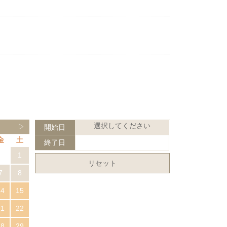
選択してください
▷
開始日
金
土
終了日
1
リセット
7
8
14
15
21
22
28
29