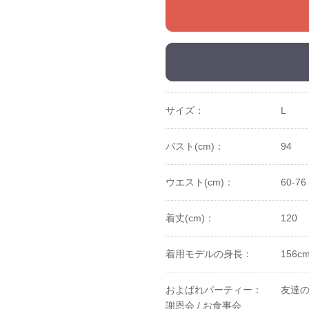
サイズ：
L
バスト(cm)：
94
ウエスト(cm)：
60-76
着丈(cm)：
120
着用モデルの身長：
156
およばれパーティー：
友達の
謝恩会 /
お食事会