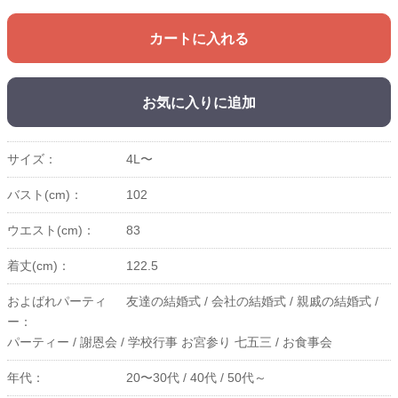
カートに入れる
お気に入りに追加
サイズ：
4L〜
バスト(cm)：
102
ウエスト(cm)：
83
着丈(cm)：
122.5
およばれパーティ
友達の結婚式 /
会社の結婚式 /
親戚の結婚式 /
ー：
パーティー /
謝恩会 /
学校行事 お宮参り 七五三 /
お食事会
年代：
20〜30代 /
40代 /
50代～