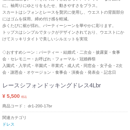
に。袖周りにゆとりをもたせ、動きやすさをプラス。
スカートはシフォンとレースを贅沢に使用し、ウエストの背面部分
にはゴムを採用。締め付け感を軽減。
歩くたびに裾が揺れ、パーティーシーンを華やかに彩ります。
トップスはシンプルでタックがデザインされており、ウエストにか
けてスッキリタイトで美しいシルエットを実現
◇おすすめシーン：パーティー・結婚式・二次会・披露宴・食事
会・セレモニー・お呼ばれ・フォーマル・冠婚葬祭
入園式・入学式・卒園式・卒業式・成人式・同窓会・女子会・2次
会・謝恩会・オケージョン・食事会・演奏会・発表会・記念日
レースシフォンドッキングドレス4Lbr
¥ 5,500
税込
商品コード：
dr1-200-17br
関連カテゴリ
ドレス