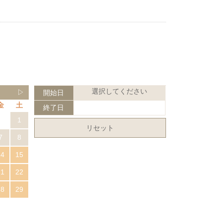
選択してください
▷
開始日
金
土
終了日
1
リセット
7
8
14
15
21
22
28
29