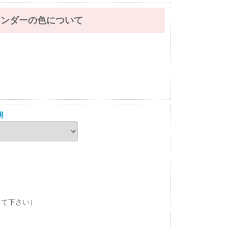
レンダーの色について
明
して下さい）