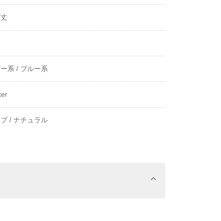
グ丈
き
ー系 /
ブルー系
ter
ブ /
ナチュラル