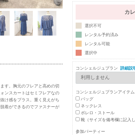
カ
選択不可
レンタル予約済み
レンタル可能
選択中
コンシェルジュプラン
詳細説
ります。胸元のフレアと高めの切
コンシェルジュプランアイテム
フォンスカートはセミフレアなの
バッグ
で抜け感をプラス。重く見えがち
ネックレス
で脱着ができるのでファスナーが
ボレロ・ストール
靴（サイズを備考欄に記入
参加パーティー