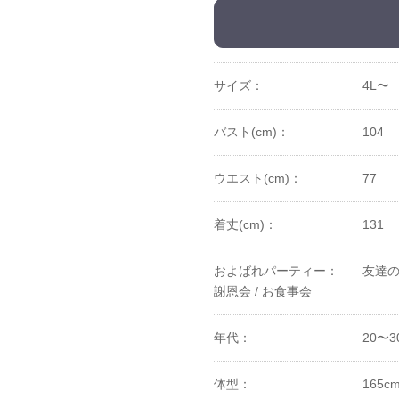
サイズ：
4L〜
バスト(cm)：
104
ウエスト(cm)：
77
着丈(cm)：
131
およばれパーティー：
友達の
謝恩会 /
お食事会
年代：
20〜3
体型：
165c