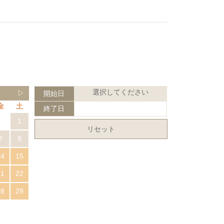
選択してください
▷
開始日
金
土
終了日
1
リセット
7
8
14
15
21
22
28
29