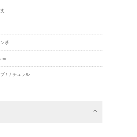
グ丈
き
ーン系
tumn
ブ /
ナチュラル