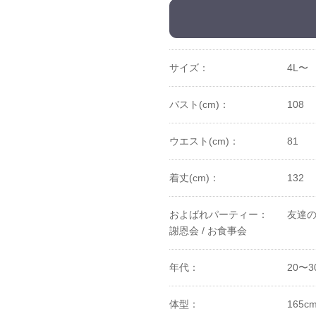
サイズ：
4L〜
バスト(cm)：
108
ウエスト(cm)：
81
着丈(cm)：
132
およばれパーティー：
友達の
謝恩会 /
お食事会
年代：
20〜3
体型：
165c