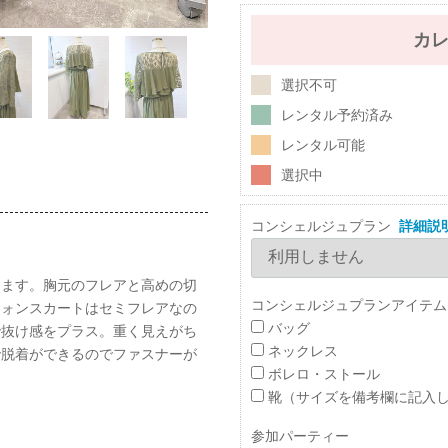
カ
選択不可
レンタル予約済み
レンタル可能
選択中
コンシェルジュプラン
詳細説
ります。胸元のフレアと高めの切
コンシェルジュプランアイテム
フォンスカートはセミフレアなの
バッグ
で抜け感をプラス。重く見えがち
ネックレス
で脱着ができるのでファスナーが
ボレロ・ストール
靴（サイズを備考欄に記入
参加パーティー