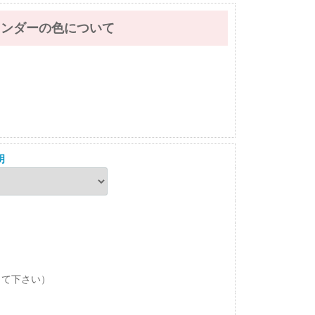
レンダーの色について
明
して下さい）