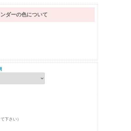
レンダーの色について
明
して下さい）