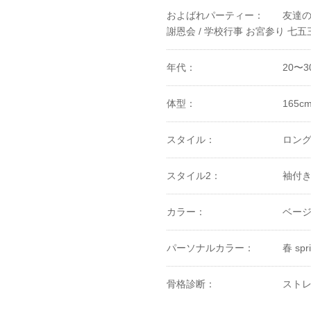
およばれパーティー：
友達の
謝恩会 /
学校行事 お宮参り 七五三
年代：
20〜3
体型：
165c
スタイル：
ロン
スタイル2：
袖付
カラー：
ベー
パーソナルカラー：
春 spr
骨格診断：
ストレ