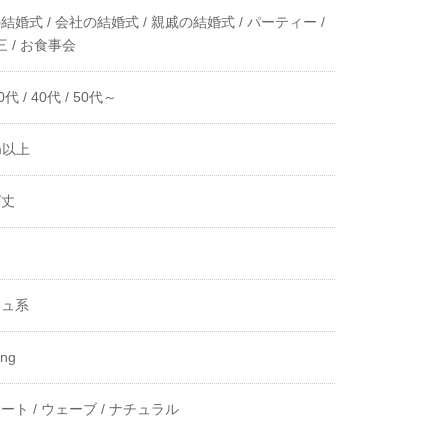
結婚式 /
会社の結婚式 /
親戚の結婚式 /
パーティー /
 /
お食事会
0代 /
40代 /
50代～
m以上
グ丈
き
ジュ系
ing
ート /
ウェーブ /
ナチュラル