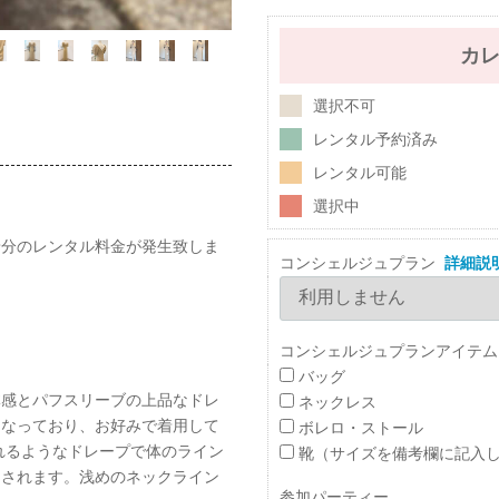
カ
選択不可
レンタル予約済み
レンタル可能
選択中
着分のレンタル料金が発生致しま
コンシェルジュプラン
詳細説
コンシェルジュプランアイテム
バッグ
体感とパフスリーブの上品なドレ
ネックレス
になっており、お好みで着用して
ボレロ・ストール
れるようなドレープで体のライン
靴（サイズを備考欄に記入
ーされます。浅めのネックライン
参加パーティー