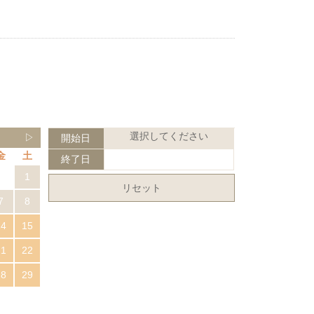
選択してください
▷
開始日
金
土
終了日
1
リセット
7
8
14
15
21
22
28
29