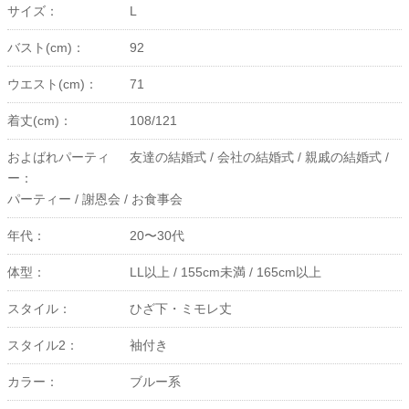
サイズ：
L
バスト(cm)：
92
ウエスト(cm)：
71
着丈(cm)：
108/121
およばれパーティ
友達の結婚式 /
会社の結婚式 /
親戚の結婚式 /
ー：
パーティー /
謝恩会 /
お食事会
年代：
20〜30代
体型：
LL以上 /
155cm未満 /
165cm以上
スタイル：
ひざ下・ミモレ丈
スタイル2：
袖付き
カラー：
ブルー系