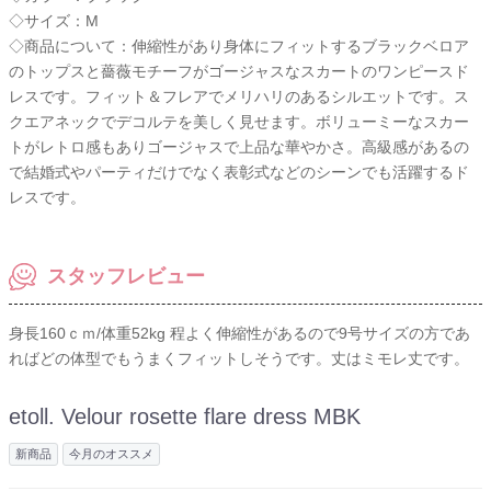
◇サイズ：M
◇商品について：伸縮性があり身体にフィットするブラックベロア
のトップスと薔薇モチーフがゴージャスなスカートのワンピースド
レスです。フィット＆フレアでメリハリのあるシルエットです。ス
クエアネックでデコルテを美しく見せます。ボリューミーなスカー
トがレトロ感もありゴージャスで上品な華やかさ。高級感があるの
で結婚式やパーティだけでなく表彰式などのシーンでも活躍するド
レスです。
スタッフレビュー
身長160ｃｍ/体重52kg 程よく伸縮性があるので9号サイズの方であ
ればどの体型でもうまくフィットしそうです。丈はミモレ丈です。
etoll. Velour rosette flare dress MBK
新商品
今月のオススメ