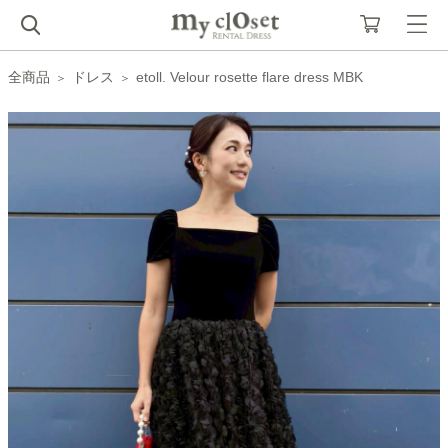
全商品
ドレス
etoll. Velour rosette flare dress MBK