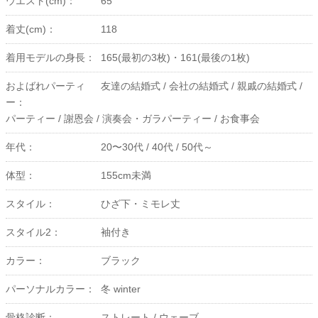
ウエスト(cm)：
65
着丈(cm)：
118
着用モデルの身長：
165(最初の3枚)・161(最後の1枚)
およばれパーティ
友達の結婚式 /
会社の結婚式 /
親戚の結婚式 /
ー：
パーティー /
謝恩会 /
演奏会・ガラパーティー /
お食事会
年代：
20〜30代 /
40代 /
50代～
体型：
155cm未満
スタイル：
ひざ下・ミモレ丈
スタイル2：
袖付き
カラー：
ブラック
パーソナルカラー：
冬 winter
骨格診断：
ストレート /
ウェーブ