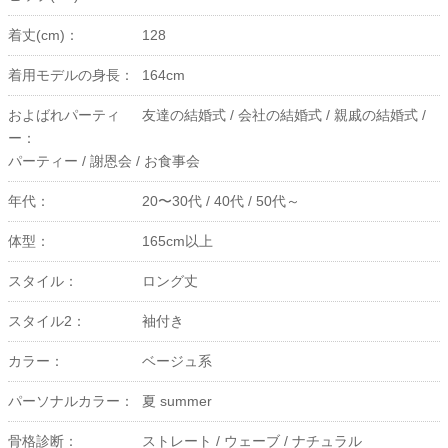
着丈(cm)：
128
着用モデルの身長：
164cm
およばれパーティ
友達の結婚式 /
会社の結婚式 /
親戚の結婚式 /
ー：
パーティー /
謝恩会 /
お食事会
年代：
20〜30代 /
40代 /
50代～
体型：
165cm以上
スタイル：
ロング丈
スタイル2：
袖付き
カラー：
ベージュ系
パーソナルカラー：
夏 summer
骨格診断：
ストレート /
ウェーブ /
ナチュラル