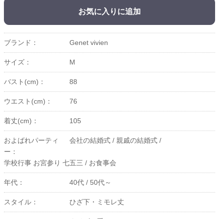
お気に入りに追加
ブランド：
Genet vivien
サイズ：
M
バスト(cm)：
88
ウエスト(cm)：
76
着丈(cm)：
105
およばれパーティ
会社の結婚式 /
親戚の結婚式 /
ー：
学校行事 お宮参り 七五三 /
お食事会
年代：
40代 /
50代～
スタイル：
ひざ下・ミモレ丈