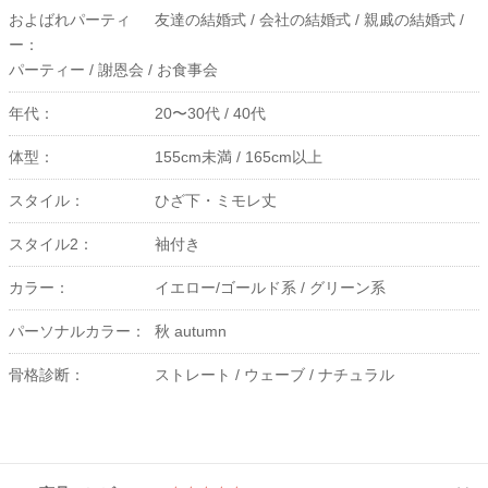
およばれパーティ
友達の結婚式 /
会社の結婚式 /
親戚の結婚式 /
ー：
パーティー /
謝恩会 /
お食事会
年代：
20〜30代 /
40代
体型：
155cm未満 /
165cm以上
スタイル：
ひざ下・ミモレ丈
スタイル2：
袖付き
カラー：
イエロー/ゴールド系 /
グリーン系
パーソナルカラー：
秋 autumn
骨格診断：
ストレート /
ウェーブ /
ナチュラル