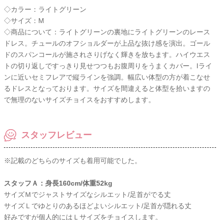
◇カラー：ライトグリーン
◇サイズ：M
◇商品について：ライトグリーンの裏地にライトグリーンのレース
ドレス。チュールのオフショルダーが上品な抜け感を演出。ゴール
ドのスパンコールが施されさりげなく輝きを放ちます。ハイウエス
トの切り返しですっきり見せつつもお腹周りをうまくカバー。Iライ
ンに近いセミフレアで縦ラインを強調。幅広い体型の方が着こなせ
るドレスとなっております。サイズを間違えると体型を拾いますの
で無理のないサイズチョイスをおすすめします。
スタッフレビュー
※記載のどちらのサイズも着用可能でした。
スタッフＡ：身長160cm/体重52kg
サイズＭでジャストサイズなシルエット/足首がでる丈
サイズＬでゆとりのあるほどよいシルエット/足首が隠れる丈
好みですが個人的にはＬサイズをチョイスします。