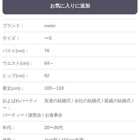
お気に入りに追加
ブランド：
metoi
サイズ：
〜S
バスト(cm)：
76
ウエスト(cm)：
64～
ヒップ(cm)：
82
着丈(cm)：
109～118
およばれパーティ
友達の結婚式 /
会社の結婚式 /
親戚の結婚式 /
ー：
パーティー /
謝恩会 /
お食事会
年代：
20〜30代