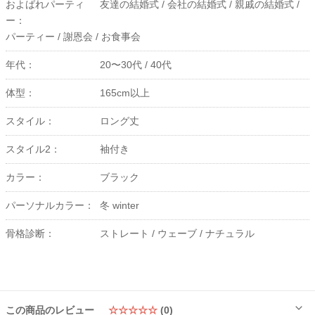
およばれパーティ
友達の結婚式 /
会社の結婚式 /
親戚の結婚式 /
ー：
パーティー /
謝恩会 /
お食事会
年代：
20〜30代 /
40代
体型：
165cm以上
スタイル：
ロング丈
スタイル2：
袖付き
カラー：
ブラック
パーソナルカラー：
冬 winter
骨格診断：
ストレート /
ウェーブ /
ナチュラル
この商品のレビュー
☆☆☆☆☆
(0)