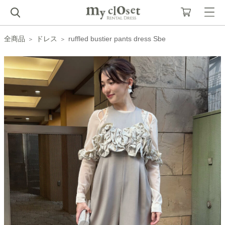
全商品
ドレス
ruffled bustier pants dress Sbe