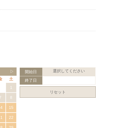
選択してください
▷
開始日
金
土
終了日
1
リセット
7
8
14
15
21
22
28
29