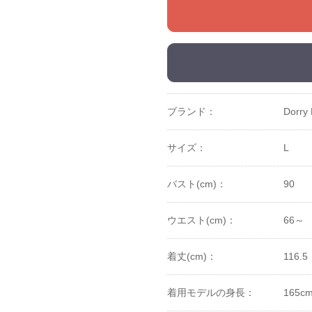
ブランド：
Dorry 
サイズ：
L
バスト(cm)：
90
ウエスト(cm)：
66～
着丈(cm)：
116.5
着用モデルの身長：
165