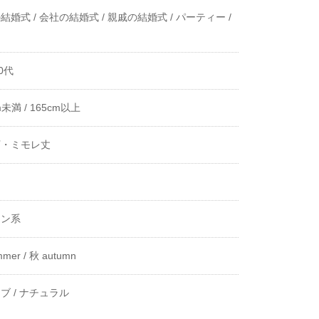
結婚式 /
会社の結婚式 /
親戚の結婚式 /
パーティー /
0代
m未満 /
165cm以上
下・ミモレ丈
き
ーン系
mer /
秋 autumn
ブ /
ナチュラル