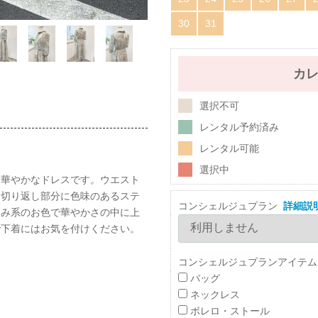
30
31
カ
選択不可
レンタル予約済み
レンタル可能
選択中
た華やかなドレスです。ウエスト
。切り返し部分に色味のあるステ
コンシェルジュプラン
詳細説
すみ系のお色で華やかさの中に上
で下着にはお気を付けください。
コンシェルジュプランアイテム
バッグ
ネックレス
ボレロ・ストール