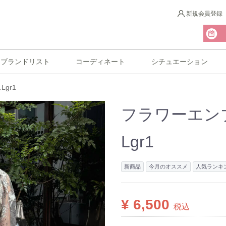
新規会員登録
ブランドリスト
コーディネート
シチュエーション
gr1
フラワーエン
Lgr1
新商品
今月のオススメ
人気ランキ
¥ 6,500
税込