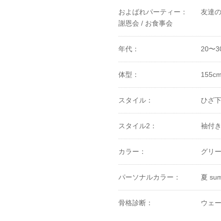
およばれパーティー：
友達の
謝恩会 /
お食事会
年代：
20〜3
体型：
155c
スタイル：
ひざ
スタイル2：
袖付
カラー：
グリ
パーソナルカラー：
夏 sum
骨格診断：
ウェー