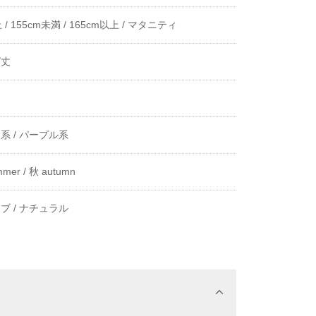
 /
155cm未満 /
165cm以上 /
マタニティ
グ丈
き
系 /
パープル系
mer /
秋 autumn
ブ /
ナチュラル