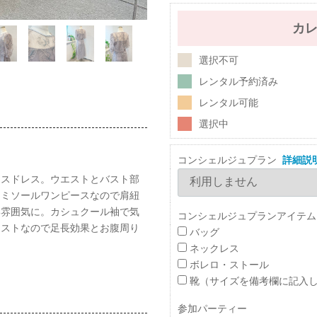
カ
選択不可
レンタル予約済み
レンタル可能
選択中
コンシェルジュプラン
詳細説
ースドレス。ウエストとバスト部
ャミソールワンピースなので肩紐
い雰囲気に。カシュクール袖で気
コンシェルジュプランアイテム
エストなので足長効果とお腹周り
バッグ
ネックレス
ボレロ・ストール
靴（サイズを備考欄に記入
参加パーティー