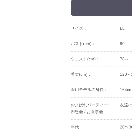
サイズ：
LL
バスト(cm)：
90
ウエスト(cm)：
78～
着丈(cm)：
120～
着用モデルの身長：
164
およばれパーティー：
友達の
謝恩会 /
お食事会
年代：
20〜3