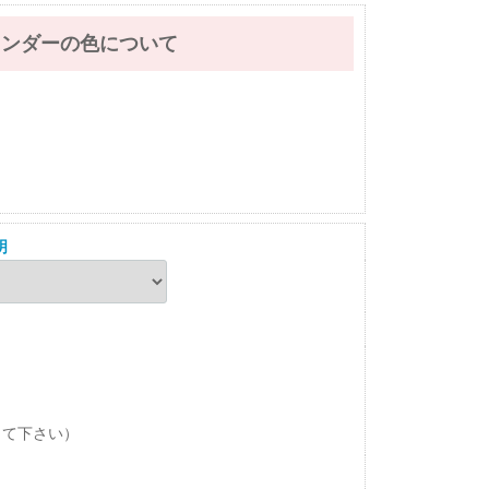
レンダーの色について
明
して下さい）