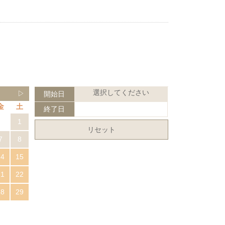
選択してください
▷
開始日
金
土
終了日
1
リセット
7
8
14
15
21
22
28
29