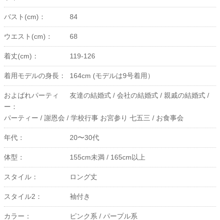
バスト(cm)：
84
ウエスト(cm)：
68
着丈(cm)：
119-126
着用モデルの身長：
164cm (モデルは9号着用）
およばれパーティ
友達の結婚式 /
会社の結婚式 /
親戚の結婚式 /
ー：
パーティー /
謝恩会 /
学校行事 お宮参り 七五三 /
お食事会
年代：
20〜30代
体型：
155cm未満 /
165cm以上
スタイル：
ロング丈
スタイル2：
袖付き
カラー：
ピンク系 /
パープル系