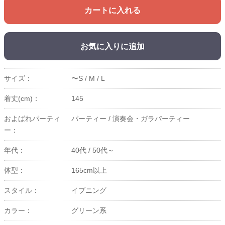
カートに入れる
お気に入りに追加
サイズ：
〜S /
M /
L
着丈(cm)：
145
およばれパーティ
パーティー /
演奏会・ガラパーティー
ー：
年代：
40代 /
50代～
体型：
165cm以上
スタイル：
イブニング
カラー：
グリーン系