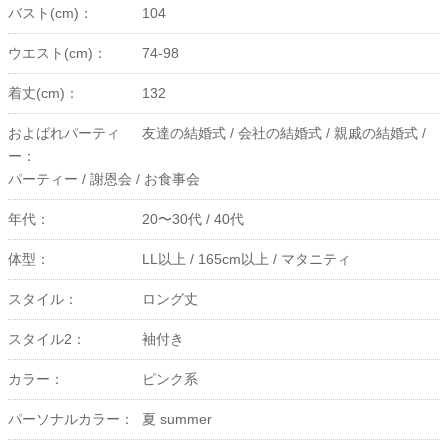
バスト(cm)：
104
ウエスト(cm)：
74-98
着丈(cm)：
132
およばれパーティ
友達の結婚式 /
会社の結婚式 /
親戚の結婚式 /
ー：
パーティー /
謝恩会 /
お食事会
年代：
20〜30代 /
40代
体型：
LL以上 /
165cm以上 /
マタニティ
スタイル：
ロング丈
スタイル2：
袖付き
カラー：
ピンク系
パーソナルカラー：
夏 summer