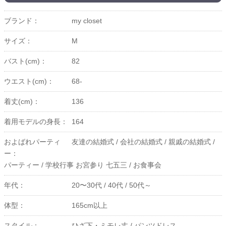
ブランド：
my closet
サイズ：
M
バスト(cm)：
82
ウエスト(cm)：
68-
着丈(cm)：
136
着用モデルの身長：
164
およばれパーティ
友達の結婚式 /
会社の結婚式 /
親戚の結婚式 /
ー：
パーティー /
学校行事 お宮参り 七五三 /
お食事会
年代：
20〜30代 /
40代 /
50代～
体型：
165cm以上
スタイル：
ひざ下・ミモレ丈 /
パンツドレス