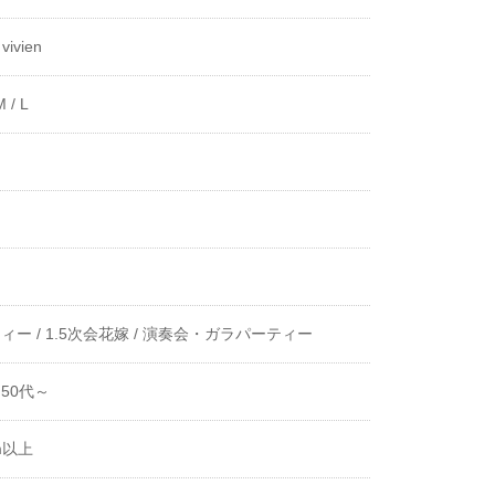
vivien
M /
L
ィー /
1.5次会花嫁 /
演奏会・ガラパーティー
50代～
m以上