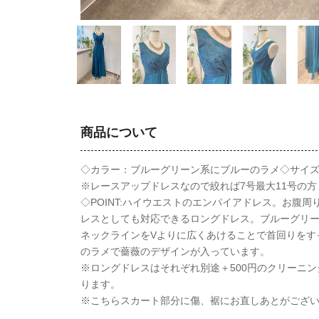
商品について
◇カラー：ブルーグリーン系にブルーのラメ◇サイズ
※レースアップドレスなので絞れば7号最大11号の方
◇POINT:ハイウエストのエンパイアドレス。お腹
レスとしても対応できるロングドレス。ブルーグリ
ネックラインをVよりに広くあけることで首回りをす
のラメで薔薇のデザインが入っています。
※ロングドレスはそれぞれ別途＋500円のクリーニン
ります。
※こちらスカート部分に傷、裾にお直しあとがござ