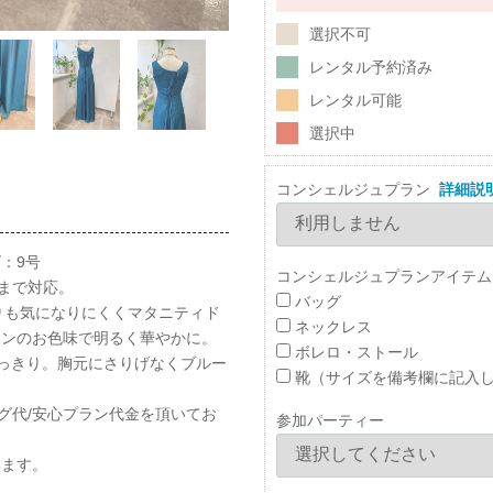
選択不可
レンタル予約済み
レンタル可能
選択中
コンシェルジュプラン
詳細説
：9号
コンシェルジュプランアイテム
まで対応。
バッグ
周りも気になりにくくマタニティド
ネックレス
ーンのお色味で明るく華やかに。
ボレロ・ストール
っきり。胸元にさりげなくブルー
靴（サイズを備考欄に記入
グ代/安心プラン代金を頂いてお
参加パーティー
います。