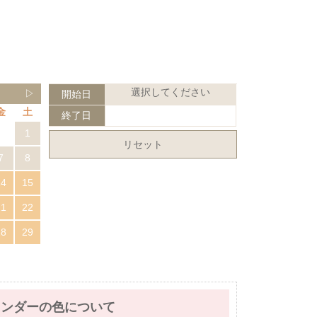
選択してください
▷
開始日
金
土
終了日
1
リセット
7
8
14
15
21
22
28
29
レンダーの色について