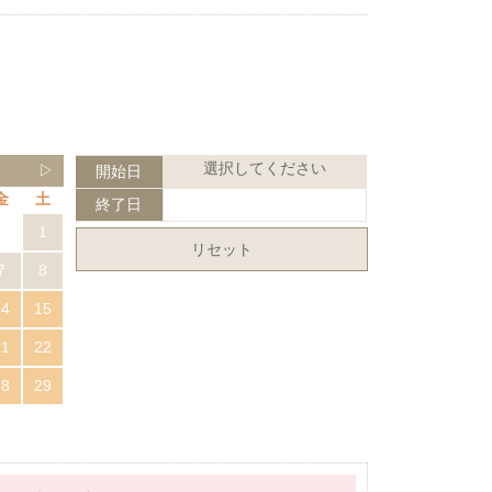
選択してください
▷
開始日
金
土
終了日
1
リセット
7
8
14
15
21
22
28
29