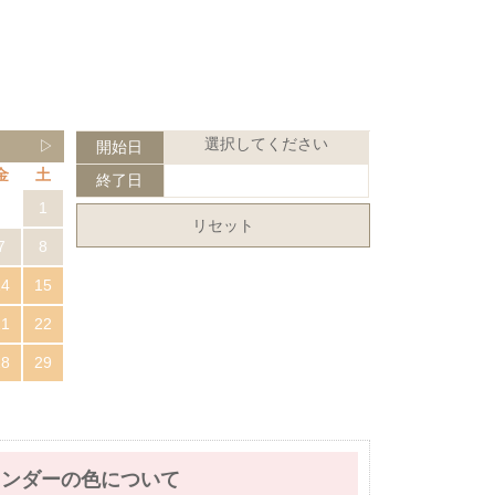
選択してください
▷
開始日
金
土
終了日
1
リセット
7
8
14
15
21
22
28
29
レンダーの色について