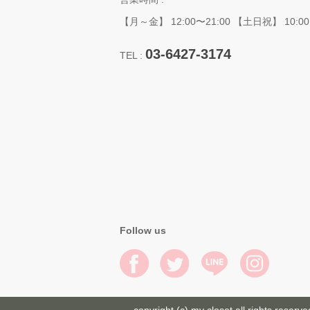
【月～金】 12:00〜21:00 【土日祝】 10:00
03-6427-3174
TEL :
Follow us
copyright (c) my closet all rights reserve