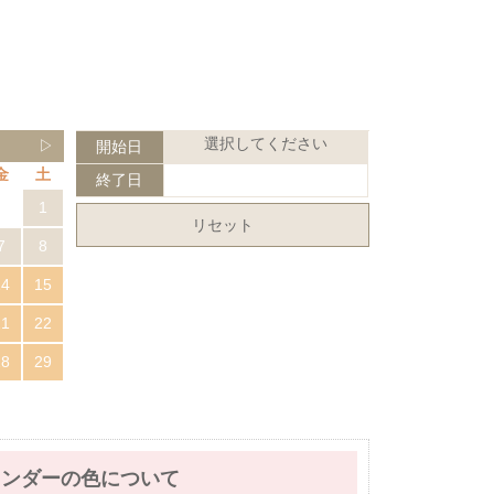
選択してください
▷
開始日
金
土
終了日
1
リセット
7
8
14
15
21
22
28
29
レンダーの色について