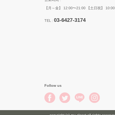
【月～金】 12:00〜21:00 【土日祝】 10:00
03-6427-3174
TEL :
Follow us
copyright (c) my closet all rights reserve