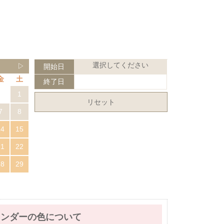
選択してください
▷
開始日
金
土
終了日
1
リセット
7
8
14
15
21
22
28
29
レンダーの色について