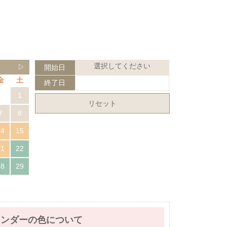
選択してください
▷
開始日
金
土
終了日
1
リセット
7
8
14
15
21
22
28
29
レンダーの色について