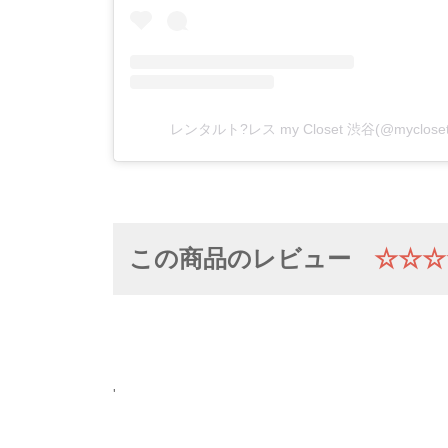
レンタルト?レス my Closet 渋谷(@myclo
この商品のレビュー
☆☆☆
'