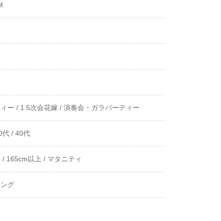
M
ィー /
1.5次会花嫁 /
演奏会・ガラパーティー
0代 /
40代
/
165cm以上 /
マタニティ
ニング
き