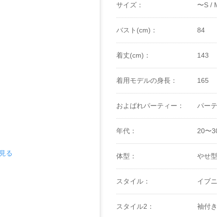
サイズ：
〜S /
バスト(cm)：
84
着丈(cm)：
143
着用モデルの身長：
165
およばれパーティー：
パーテ
年代：
20〜3
で見る
体型：
やせ型 
スタイル：
イブ
スタイル2：
袖付