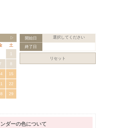
選択してください
▷
開始日
金
土
終了日
1
リセット
7
8
14
15
21
22
28
29
レンダーの色について