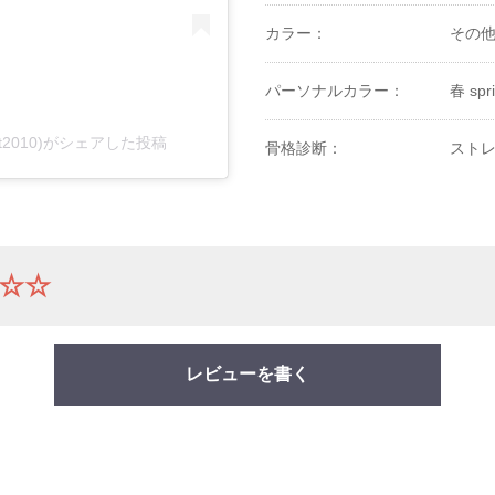
カラー：
その
パーソナルカラー：
春 spr
set2010)がシェアした投稿
骨格診断：
ストレ
☆☆
レビューを書く