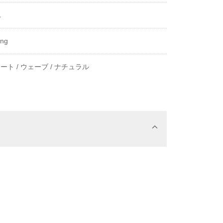
他
ing
ート /
ウェーブ /
ナチュラル