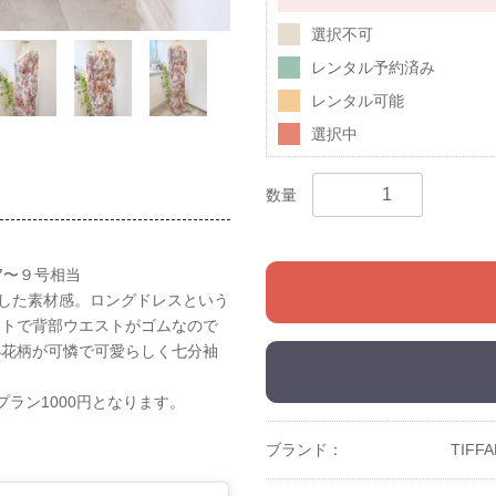
選択不可
レンタル予約済み
レンタル可能
選択中
数量
7〜９号相当
るっとした素材感。ロングドレスという
ストで背部ウエストがゴムなので
小花柄が可憐で可愛らしく七分袖
プラン1000円となります。
ブランド：
TIFF