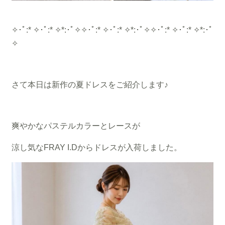
✧･ﾟ:* ✧･ﾟ:* ✧*:･ﾟ✧✧･ﾟ:* ✧･ﾟ:* ✧*:･ﾟ✧✧･ﾟ:* ✧･ﾟ:* ✧*:･ﾟ
✧
さて本日は新作の夏ドレスをご紹介します♪
爽やかなパステルカラーとレースが
涼し気なFRAY I.Dからドレスが入荷しました。