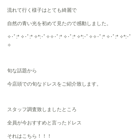
流れて行く様子はとても綺麗で
自然の青い光を初めて見たので感動しました。
✧･ﾟ:* ✧･ﾟ:* ✧*:･ﾟ✧✧･ﾟ:* ✧･ﾟ:* ✧*:･ﾟ✧✧･ﾟ:* ✧･ﾟ:* ✧*:･ﾟ
✧
旬な話題から
今店頭での旬なドレスをご紹介致します。
スタッフ調査致しましたところ
全員が今おすすめと言ったドレス
それはこちら！！！