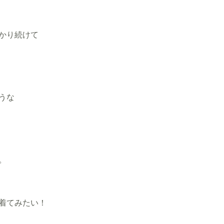
かり続けて
うな
。
り
着てみたい！