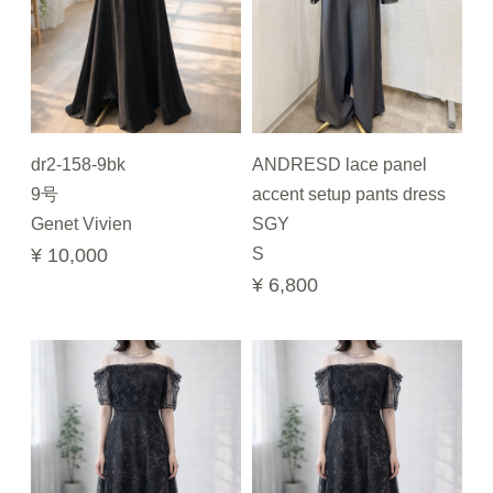
dr2-158-9bk
ANDRESD lace panel
9号
accent setup pants dress
Genet Vivien
SGY
¥ 10,000
S
¥ 6,800