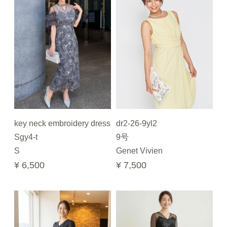
key neck embroidery dress
dr2-26-9yl2
Sgy4-t
9号
S
Genet Vivien
¥ 6,500
¥ 7,500